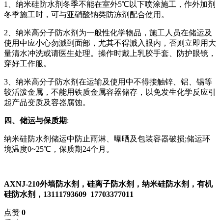
1、纳米硅防水剂冬季不能在室外
5℃以下喷涂施工，作外加剂
冬季施工时，可与亚硝酸钠类防冻剂配合使用。
2、纳米高分子防水剂为一般性化学物品，施工人员在储运及
使用中应小心勿溅到面部，尤其不得溅入眼内，否则立即用大
量清水冲洗或请医生处理。操作时戴上乳胶手套、防护眼镜，
穿好工作服。
3、纳米高分子防水剂在运输及使用中不得接触锌、铝、锡等
较活泼金属，不能用铁质金属容器储存，以免发生化学反应引
起产品变质及容器腐蚀。
四、储运与保质期
:
纳米硅防水剂储运中防止雨淋、曝晒及包装容器破损
;储运环
境温度0~25℃，保质期24个月。
AXNJ-210
外墙防水剂，硅离子防水剂，纳米硅防水剂，有机
硅防水剂，
13111793609 17703377011
点赞
0