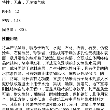
特性：无毒，无刺激气味
PH值：
12
密度：
1.18
固含量：
≥20﹪
性能用途
将本产品涂刷、喷涂于砖瓦、水泥、石材、石膏、石灰、仿瓷
涂料、石棉制品、珍珠岩、保温板等干燥的多孔性无机建材表
面，极具活性的纳米粒子渗透进建材内部，交联成立体网络结
晶体结构，堵塞毛细孔，形成无色透明的永久性防水层
;同
时，成分固结于建材表层，产生强憎水性分子，具有优异的防
水抗渗性能。可有效防止建筑物风化、冻裂及外墙保洁、防
污、防霉、防长青苔之功能。直接将纳米高分子防水剂掺入水
泥砂浆或混凝土中用于水池、渠坝、涵洞、厕浴间、地下室等
刚性结构自防水工程中，更显其独特的防水效果。其产品质量
可靠，耐久性好，耐酸碱，耐候性优良，保护钢筋，且使用安
全，施工方便，成本低廉，是建筑工程中理想的防水材料之
一。其应用于砂浆中的抗渗性能≥S14，应用于混凝土中的抗
渗性能≥S18。技术指标符合JC474-1999〔砂浆、混凝土防水