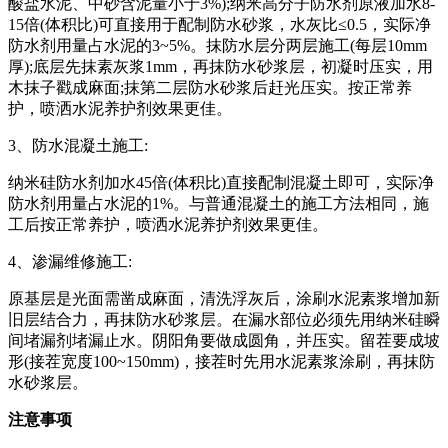
酸盐水泥、中砂含泥量小于3%);纳米高分子防水剂原液加水8-
15倍(体积比)可直接用于配制防水砂浆，水灰比≤0.5，实际净
防水剂用量占水泥的3~5%。抹防水层分两层施工(每层10mm
厚);底层先抹素灰浆1mm，再抹防水砂浆层，初凝时压实，用
木抹子戳成麻面;抹第二层防水砂浆后赶光压实。按正常养
护，喷洒水泥养护剂效果更佳。
3、防水混凝土施工
:
纳米硅防水剂加水
45倍(体积比)直接配制混凝土即可，实际净
防水剂用量占水泥的1%。与普通混凝土的施工方法相同，施
工后按正常养护，喷洒水泥养护剂效果更佳。
4、渗漏维修施工
:
原基层是光面需凿成麻面，清洗浮灰后，涂刷水泥素浆增加新
旧层结合力，再抹防水砂浆层。在漏水部位必须先用纳米硅瞬
间堵漏剂堵漏止水。阴阳角要做成圆角，并压实。留茬要成坡
形
(接茬宽度100~150mm)，接茬时先用水泥素浆涂刷，再抹防
水砂浆层。
注意事项