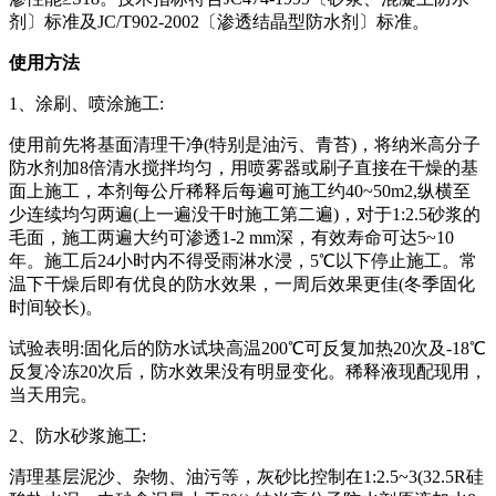
剂〕标准及JC/T902-2002〔渗透结晶型防水剂〕标准。
使用方法
1、涂刷、喷涂施工
:
使用前先将基面清理干净
(特别是油污、青苔)，将纳米高分子
防水剂加8倍清水搅拌均匀，用喷雾器或刷子直接在干燥的基
面上施工，本剂每公斤稀释后每遍可施工约40~50m2,纵横至
少连续均匀两遍(上一遍没干时施工第二遍)，对于1:2.5砂浆的
毛面，施工两遍大约可渗透1-2 mm深，有效寿命可达5~10
年。施工后24小时内不得受雨淋水浸，5℃以下停止施工。常
温下干燥后即有优良的防水效果，一周后效果更佳(冬季固化
时间较长)。
试验表明
:固化后的防水试块高温200℃可反复加热20次及-18℃
反复冷冻20次后，防水效果没有明显变化。稀释液现配现用，
当天用完。
2、防水砂浆施工
:
清理基层泥沙、杂物、油污等，灰砂比控制在
1:2.5~3(32.5R硅