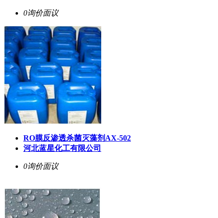
0询价
面议
RO膜反渗透杀菌灭藻剂AX-502
河北蓝星化工有限公司
0询价
面议