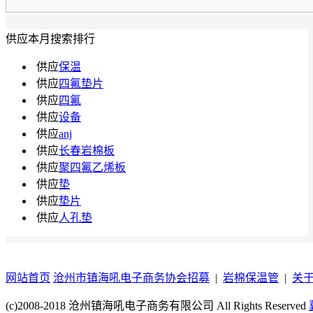
供应本月搜索排行
供应
保温
供应
四氟垫片
供应
四氟
供应
设备
供应
anj
供应
长春岩棉板
供应
聚四氟乙烯板
供应
垫
供应
垫片
供应
人孔垫
网站首页
沧州市镇海吼电子商务协会招募
|
岩棉保温管
|
关
(c)2008-2018 沧州镇海吼电子商务有限公司 All Rights Reserved