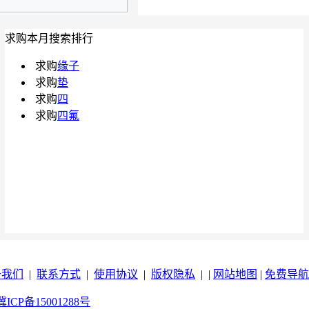
求购本月搜索排行
求购
缘子
求购
垫
求购
四
求购
四氟
于我们
|
联系方式
|
使用协议
|
版权隐私
| |
网站地图
|
免费导航
冀ICP备15001288号