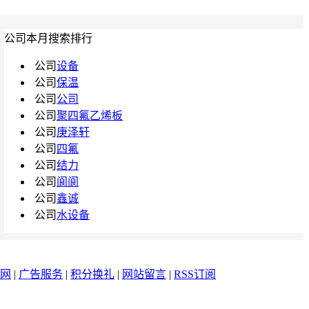
公司本月搜索排行
公司
设备
公司
保温
公司
公司
公司
聚四氟乙烯板
公司
庚泽轩
公司
四氟
公司
结力
公司
阆阆
公司
鑫诚
公司
水设备
网
|
广告服务
|
积分换礼
|
网站留言
|
RSS订阅