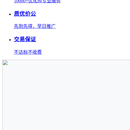
10000+优化师专业服务
质优价公
先到先得，早日推广
交易保证
不达标不收费