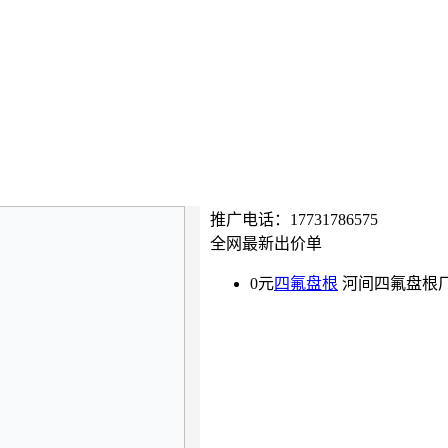
推广电话：
17731786575
全网最新出价单
0元
四氟盘根
河间四氟盘根