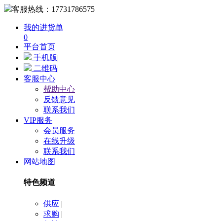
客服热线：
17731786575
我的进货单
0
平台首页
|
手机版
|
二维码
|
客服中心
|
帮助中心
反馈意见
联系我们
VIP服务
|
会员服务
在线升级
联系我们
网站地图
特色频道
供应
|
求购
|