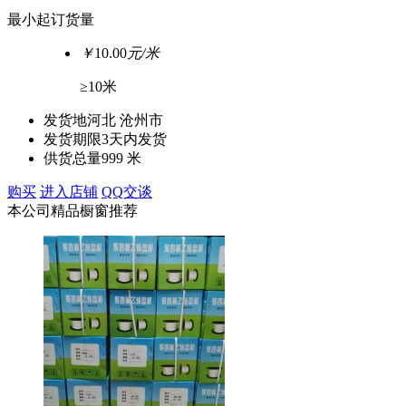
最小起订货量
￥
10.00
元/米
≥10米
发货地
河北 沧州市
发货期限
3天内发货
供货总量
999 米
购买
进入店铺
QQ交谈
本公司精品橱窗推荐