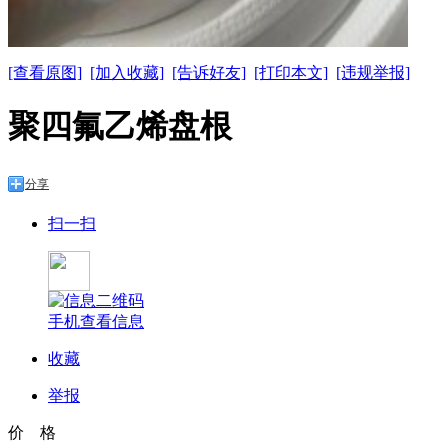
[查看原图]
[加入收藏]
[告诉好友]
[打印本文]
[违规举报]
聚四氟乙烯盘根
分享
扫一扫
手机查看信息
收藏
举报
价 格