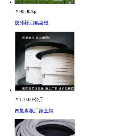
￥
90.00
/kg
庚泽轩四氟盘根
￥
110.00
/公斤
四氟盘根厂家直销