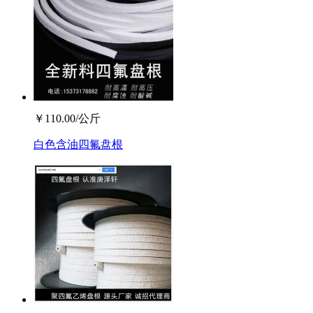
￥
110.00
/公斤
白色含油四氟盘根