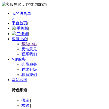
客服热线：
17731786575
我的进货单
0
平台首页
|
手机版
|
二维码
|
客服中心
|
帮助中心
反馈意见
联系我们
VIP服务
|
会员服务
在线升级
联系我们
网站地图
特色频道
供应
|
求购
|