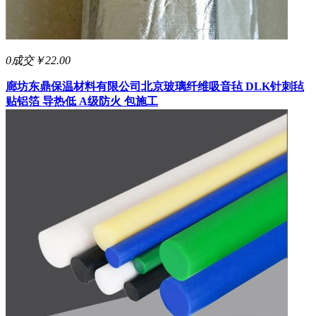
0成交
￥22.00
廊坊东鼎保温材料有限公司
北京玻璃纤维吸音毡 DLK针刺毡
贴铝箔 导热低 A级防火 包施工