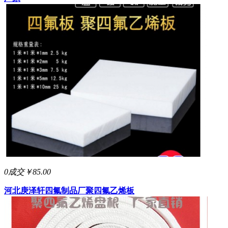
0成交
￥85.00
河北庚泽轩四氟制品厂
聚四氟乙烯板