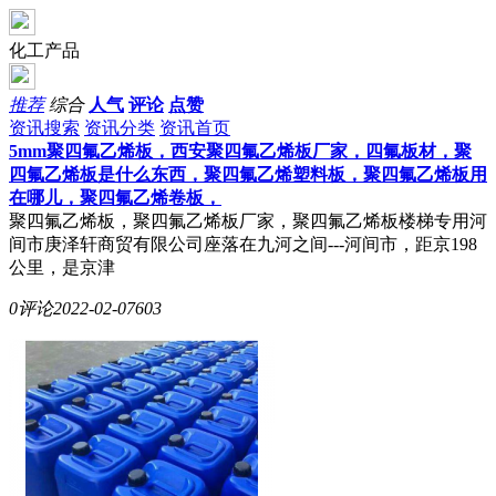
化工产品
推荐
综合
人气
评论
点赞
资讯搜索
资讯分类
资讯首页
5mm聚四氟乙烯板，西安聚四氟乙烯板厂家，四氟板材，聚
四氟乙烯板是什么东西，聚四氟乙烯塑料板，聚四氟乙烯板用
在哪儿，聚四氟乙烯卷板，
聚四氟乙烯板，聚四氟乙烯板厂家，聚四氟乙烯板楼梯专用河
间市庚泽轩商贸有限公司座落在九河之间---河间市，距京198
公里，是京津
0评论
2022-02-07
603